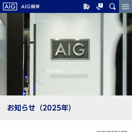
メ
こ
イ
こ
ン
か
コ
ら
ン
メ
テ
イ
ン
ン
ツ
コ
に
ン
ジ
テ
ャ
ン
ン
ツ
プ
で
す
お知らせ（2025年）