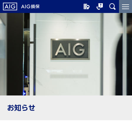
メ
こ
イ
こ
ン
か
コ
ら
ン
メ
テ
イ
ン
ン
ツ
コ
に
ン
ジ
テ
ャ
ン
ン
ツ
プ
で
す
お知らせ