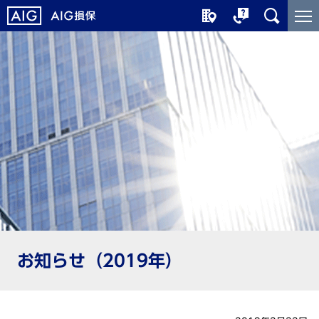
メ
こ
イ
こ
ン
か
コ
ら
ン
メ
テ
イ
ン
ン
ツ
コ
に
ン
ジ
テ
ャ
ン
ン
ツ
プ
で
す
お知らせ（2019年）