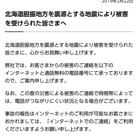
2019年2月22日
北海道胆振地方を震源とする地震により被害
を受けられた皆さまへ
北海道胆振地方
を
震源
とする
地震
により
被害
を受けられた
皆さまに、心からお
見舞
い申し上げます。
弊社
では、お客さまからの
被害
のご
連絡
を
以下
の
インターネット
と
通話無料
の
電話番号
にて承っております
ので、ご
案内申
し上げます。
なお、この度の
災害
による
被害
のご
連絡
で
時間帯
によって
は、
電話
がつながりにくい
状況
となる
場合
がございます。
事故
の
報告
は
インターネット
のご
利用
が
可能
なお客さまに
おかれましては、「
インターネット
でのご
連絡
」をご
利用
くださいますようお願い申し上げます。