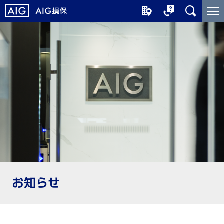
メ
こ
イ
こ
ン
か
コ
ら
ン
メ
テ
イ
ン
ン
ツ
コ
に
ン
ジ
テ
ャ
ン
ン
ツ
プ
で
す
お知らせ