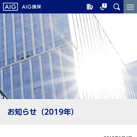
メ
こ
イ
こ
ン
か
コ
ら
ン
メ
テ
イ
ン
ン
ツ
コ
に
ン
ジ
テ
ャ
ン
ン
ツ
プ
で
す
お知らせ（2019年）