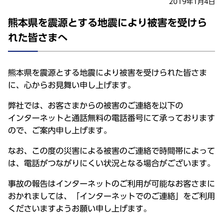
2019年1月4日
熊本県を震源とする地震により被害を受けら
れた皆さまへ
熊本県
を
震源
とする
地震
により
被害
を受けられた皆さま
に、心からお
見舞
い申し上げます。
弊社
では、お客さまからの
被害
のご
連絡
を
以下
の
インターネット
と
通話無料
の
電話番号
にて承っております
ので、ご
案内申
し上げます。
なお、この度の
災害
による
被害
のご
連絡
で
時間帯
によって
は、
電話
がつながりにくい
状況
となる
場合
がございます。
事故
の
報告
は
インターネット
のご
利用
が
可能
なお客さまに
おかれましては、「
インターネット
でのご
連絡
」をご
利用
くださいますようお願い申し上げます。