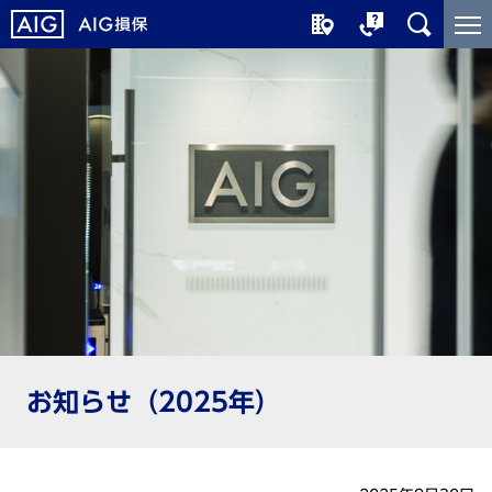
メ
こ
イ
こ
ン
か
コ
ら
ン
メ
テ
イ
ン
ン
ツ
コ
に
ン
ジ
テ
ャ
ン
ン
ツ
プ
で
す
お知らせ（2025年）