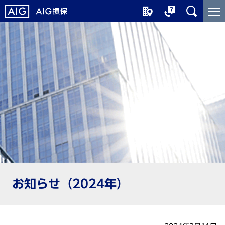
メ
こ
イ
こ
ン
か
コ
ら
ン
メ
テ
イ
ン
ン
ツ
コ
に
ン
ジ
テ
ャ
ン
ン
ツ
プ
で
す
お知らせ（2024年）