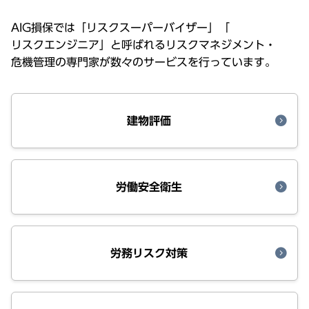
AIG
損保
では「
リスクスーパーバイザー
」「
リスクエンジニア
」と呼ばれる
リスクマネジメント・
危機管理
の
専門家
が数々の
サービス
を行っています。
建物評価
労働安全衛生
労務リスク対策