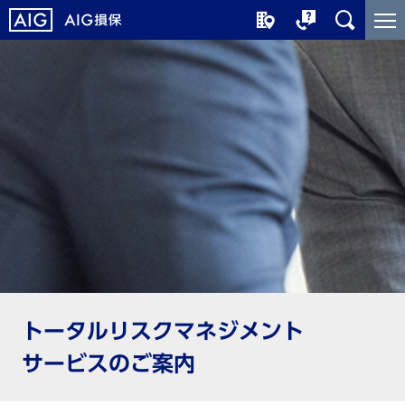
メ
こ
イ
こ
ン
か
コ
ら
ン
メ
テ
イ
ン
ン
ツ
コ
に
ン
ジ
テ
ャ
ン
ン
ツ
プ
で
す
トータルリスクマネジメント
サービスのご案内