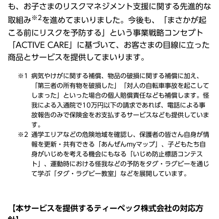
も、お子さまのリスクマネジメント支援に関する先進的な
※2
取組み
を進めてまいりました。今後も、「まさかが起
こる前にリスクを予防する」という事業戦略コンセプト
「ACTIVE CARE」に基づいて、お客さまの目線に立った
商品とサービスを提供してまいります。
病気やけがに関する補償、物品の破損に関する補償に加え、
「第三者の所有物を破損した」「対人の自転車事故を起こして
しまった」といった場合の個人賠償責任なども補償します。怪
我による入通院で10万円以下の請求であれば、電話による事
故報告のみで保険金をお支払するサービスなども提供していま
す。
通学エリアなどの危険地域を確認し、保護者の皆さん自身が情
報を更新・共有できる「あんぜんmyマップ」、子どもたち自
身がいじめを考える機会にもなる「いじめ防止標語コンテス
ト」、運動時における怪我などの予防をタグ・ラグビーを通じ
て学ぶ「タグ・ラグビー教室」などを展開しています。
【本サービスを提供するティーペック株式会社の対応方