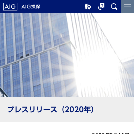
メ
こ
イ
こ
ン
か
コ
ら
ン
メ
テ
イ
ン
ン
ツ
コ
に
ン
ジ
テ
ャ
ン
ン
ツ
プ
で
す
プレスリリース（2020年）