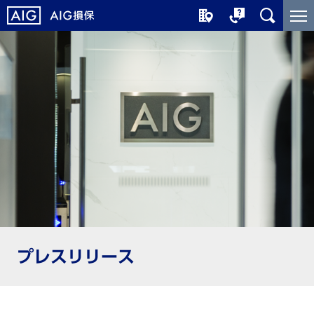
メ
こ
イ
こ
ン
か
コ
ら
ン
メ
テ
イ
ン
ン
ツ
コ
に
ン
ジ
テ
ャ
ン
ン
ツ
プ
で
す
プレスリリース