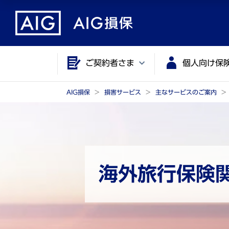
メ
こ
イ
こ
ン
か
コ
ら
ご契約者さま
個人向け保
ン
メ
テ
イ
ン
ン
AIG損保
損害サービス
主なサービスのご案内
ツ
コ
に
ン
ジ
テ
ャ
ン
ン
ツ
海外旅行保険
プ
で
す