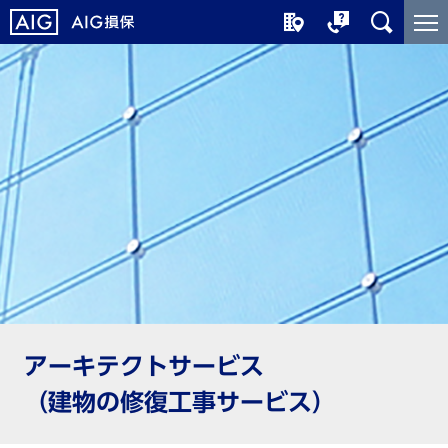
メ
こ
イ
こ
ン
か
コ
ら
ン
メ
テ
イ
ン
ン
ツ
コ
に
ン
ジ
テ
ャ
ン
ン
ツ
プ
で
す
アーキテクトサービス
（建物の修復工事サービス）