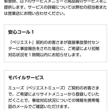
緊急時
、
以下
の
サービスメニュー
で
高品質
の
サービス
をご
提供
します。
サービス
の
詳細
については
弊社
の
担当者
また
は
営業店
にお問い合わせください。
安心コール１
「ベリエスト」契約のお客さまが直接事故受付セン
ターに事故報告をされた場合に、ご希望により初期
対応状況を１時間以内にお知らせします。
モバイルサービス
ミューズ（ベリエストミューズ）ご契約のお客さま
で、ご希望によりサイトメニューから登録していた
だくことで、事故対応状況についての情報を携帯電
話のメールでご確認いただけます。