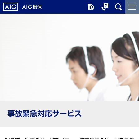
メ
こ
イ
こ
ン
か
コ
ら
ン
メ
テ
イ
ン
ン
ツ
コ
に
ン
ジ
テ
ャ
ン
ン
ツ
プ
で
す
事故緊急対応サービス