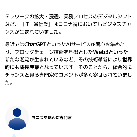
テレワークの拡⼤・浸透、業務プロセスのデジタルシフト
など、「IT・通信業」はコロナ禍においてもビジネスチャ
ンスが⽣まれていました。
最近では
ChatGPT
といったAIサービスが関⼼を集めた
り、ブロックチェーン技術を基盤とした
Web3
といった
新たな潮流が⽣まれているなど、その技術⾰新により
世界
的
にも
成⻑産業
となっています。そのことから、総合的に
チャンスと⾒る専⾨家のコメントが多く寄せられていまし
た。
マニラを選んだ専⾨家