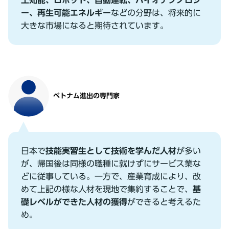
⼯知能、ロボット、⾃動運転、バイオテクノロジ
ー、再⽣可能エネルギー
などの分野は、将来的に
⼤きな市場になると期待されています。
ベトナム進出の専⾨家
⽇本で
技能実習⽣として技術を学んだ⼈材
が多い
が、帰国後は同様の職種に就けずにサービス業な
どに従事している。⼀⽅で、産業育成により、改
めて上記の様な⼈材を現地で集約することで、
基
礎レベルができた⼈材の獲得
ができると考えるた
め。