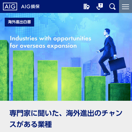
メ
こ
イ
こ
ン
か
海外進出白書
コ
ら
ン
メ
テ
イ
ン
ン
ツ
コ
に
ン
ジ
テ
ャ
ン
ン
ツ
プ
で
す
専⾨家に聞いた、海外進出のチャン
スがある業種