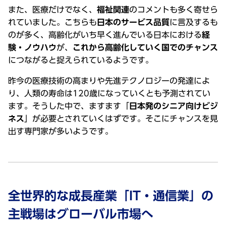
また、医療だけでなく、
福祉関連
のコメントも多く寄せら
れていました。こちらも
⽇本のサービス品質
に⾔及するも
のが多く、⾼齢化がいち早く進んでいる⽇本における
経
験・ノウハウ
が、
これから⾼齢化していく国でのチャンス
につながると捉えられているようです。
昨今の医療技術の⾼まりや先進テクノロジーの発達によ
り、⼈類の寿命は120歳になっていくとも予測されてい
ます。そうした中で、ますます「
⽇本発のシニア向けビジ
ネス
」が必要とされていくはずです。そこにチャンスを⾒
出す専⾨家が多いようです。
全世界的な成⻑産業「IT・通信業」の
主戦場はグローバル市場へ