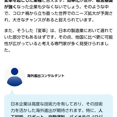
変⾰を起こした業種
と⾔えます。
効率化
が進み、
経営基盤
が強く
なった企業も少なくないでしょう。そのような中
で、コロナ禍から⽴ち直った世界でのニーズ拡⼤が予測さ
れ、⼤きなチャンスがあると捉えられています。
また、そうした「変⾰」は、⽇本の製造業において遅れて
いた部分でもあるはずです。その点、他国に⽐べ更に可能
性が広がっていると考える専⾨家が多く⾒受けられまし
た。
海外進出コンサルタント
⽇本企業は⾼度な技術⼒を有しており、その技術
⼒を活かした海外進出が期待されます。特に、
⼈