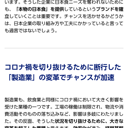
います。そうした企業に⽇本⾷ニーズを奪われないために
も、
「本物の⽇本⾷」を提供
しているという
ブランドを確
⽴
していくことは重要です。チャンスを活かせるかどうか
は、⽇本企業の取り組み⽅や⼯夫にかかっていると⾔って
も過⾔ではないでしょう。
コロナ禍を切り抜けるために断⾏した
「製造業」の変⾰でチャンスが加速
製造業も、飲⾷業と同様にコロナ禍において⼤きく影響を
受けた業種の⼀つです。⼯場の稼働は制限され、物流や消
費活動そのものの落ち込みなど、影響は多岐にわたりまし
た。その反⾯、そうした
状況を切り抜けるために、⼤きな