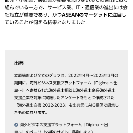
卸売・⼩売業、製造業が拠点を設けない形での進出に取り
組んでいる⼀⽅で、サービス業、IT・通信業の進出には会
社設⽴が重要であり、かつ
ASEANのマーケットに注⽬
し
ていることが伺える結果となりました。
出典
本原稿および全てのグラフは、2022年4⽉〜2023年3⽉の
期間に、海外ビジネス⽀援プラットフォーム『Digima 〜出
島〜』へ寄せられた海外進出相談と海外進出企業‧海外進出
⽀援企業を対象に実施したアンケートをもとに作成された
「海外進出⽩書 2022-2023」を出典元にAIG損保で編集し
たものになります。
海外ビジネス⽀援プラットフォーム「Digima 〜出
島〜」のページ（外部のサイトに移動します）