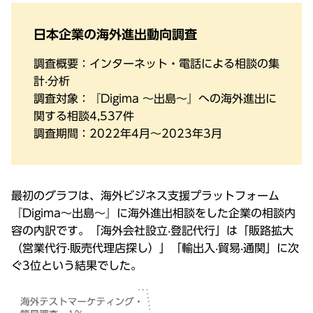
⽇本企業の海外進出動向調査
調査概要：インターネット・電話による相談の集
計‧分析
調査対象：『Digima 〜出島〜』への海外進出に
関する相談4,537件
調査期間：2022年4⽉～2023年3⽉
最初のグラフは、海外ビジネス⽀援プラットフォーム
『Digima〜出島〜』に海外進出相談をした企業の相談内
容の内訳です。「海外会社設⽴‧登記代⾏」は「販路拡⼤
（営業代⾏‧販売代理店探し）」「輸出⼊‧貿易‧通関」に次
ぐ3位という結果でした。