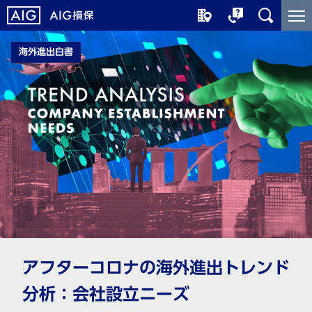
メ
こ
イ
こ
ン
か
海外進出白書
コ
ら
ン
メ
テ
イ
ン
ン
ツ
コ
に
ン
ジ
テ
ャ
ン
ン
ツ
プ
で
す
アフターコロナの海外進出トレンド
分析：会社設立ニーズ