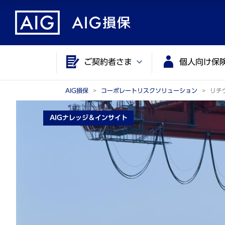
メ
こ
イ
こ
ン
か
コ
ら
ご契約者さま
個人向け保
ン
メ
テ
イ
ン
ン
AIG損保
コーポレートリスクソリューション
リチ
ツ
コ
AIGナレッジ＆インサイト
に
ン
ジ
テ
ャ
ン
ン
ツ
プ
で
す