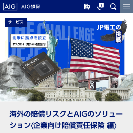
メ
こ
イ
こ
ン
か
サービス
コ
ら
ン
メ
テ
イ
ン
ン
ツ
コ
に
ン
ジ
テ
ャ
ン
ン
ツ
プ
で
す
海外の賠償リスクとAIGのソリュー
ション〈企業向け賠償責任保険 編〉