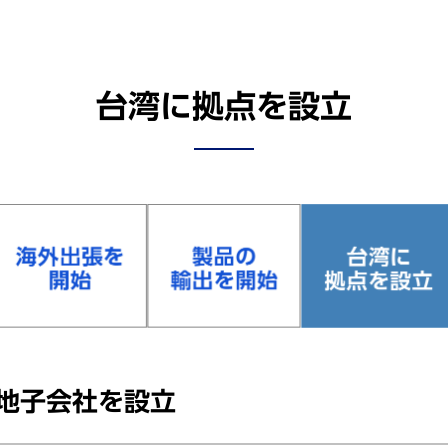
台湾に拠点を設⽴
地⼦会社を設⽴