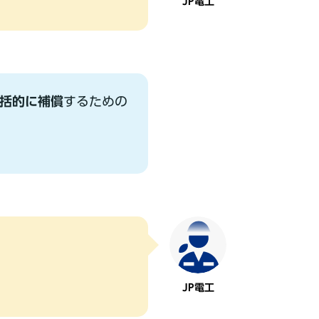
JP電⼯
括的に補償
するための
JP電⼯