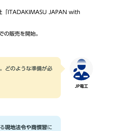
AKIMASU JAPAN with
での販売を開始。
。どのような準備が必
JP電⼯
る
現地法令や商慣習
に