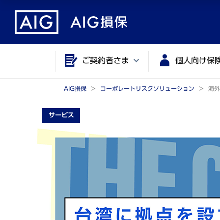
メ
こ
イ
こ
ン
か
コ
ら
ご契約者さま
個人向け保
ン
メ
テ
イ
ン
ン
AIG損保
コーポレートリスクソリューション
海外
ツ
コ
サービス
に
ン
ジ
テ
ャ
ン
ン
ツ
プ
で
す