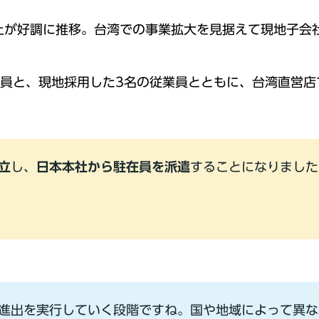
調に推移。台湾での事業拡⼤を⾒据えて現地⼦会社「ITAD
在員と、現地採⽤した3名の従業員とともに、台湾直営店
⽴
し、
⽇本本社から駐在員を派遣
することになりました
進出を実⾏していく段階ですね。国や地域によって異な