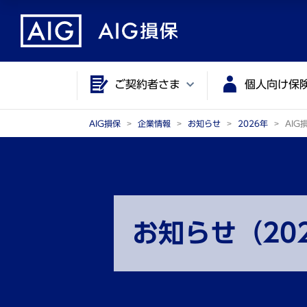
メ
こ
イ
こ
ン
か
コ
ら
ご契約者さま
個人向け保
ン
メ
テ
イ
ン
ン
AIG損保
企業情報
お知らせ
2026年
AIG
ツ
コ
に
ン
ジ
テ
ャ
ン
ン
ツ
お知らせ（20
プ
で
す