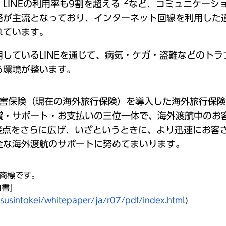
*2
LINEの利用率も9割を超える
など、コミュニケーシ
絡が主流となっており、インターネット回線を利用した
れています。
しているLINEを通じて、病気・ケガ・盗難などのト
る環境が整います。
行傷害保険（現在の海外旅行保険）を導入した海外旅行保
償・サポート・お支払いの三位一体で、海外渡航中のお
ぐ接点をさらに広げ、いざというときに、より迅速にお客
全な海外渡航のサポートに努めてまいります。
録商標です。
白書」
susintokei/whitepaper/ja/r07/pdf/index.html
)