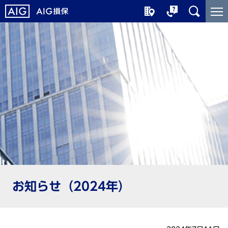
メ
こ
イ
こ
ン
か
コ
ら
ン
メ
テ
イ
ン
ン
ツ
コ
に
ン
ジ
テ
ャ
ン
ン
ツ
プ
で
す
お知らせ（2024年）