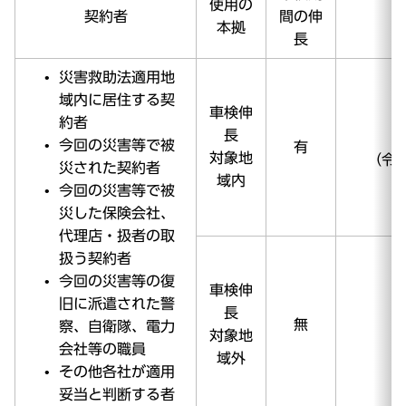
使用の
契約者
間の伸
本拠
長
災害救助法適用地
域内に居住する契
車検伸
約者
長
今回の災害等で被
有
対象地
（令
災された契約者
域内
今回の災害等で被
災した保険会社、
代理店・扱者の取
扱う契約者
今回の災害等の復
車検伸
旧に派遣された警
長
無
察、自衛隊、電力
対象地
会社等の職員
域外
その他各社が適用
妥当と判断する者