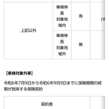
車検伸
長
有
対象地
（令
域内
上記以外
車検伸
長
無
対象地
域外
【車検対象外車】
令和6年7月9日から令和6年9月9日までに保険期間の終
期が到来する保険契約
契約者