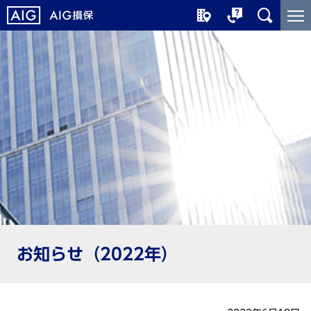
メ
こ
イ
こ
ン
か
コ
ら
ン
メ
テ
イ
ン
ン
ツ
コ
に
ン
ジ
テ
ャ
ン
ン
ツ
プ
で
す
お知らせ（2022年）