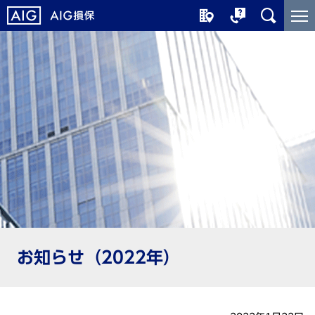
メ
こ
イ
こ
ン
か
コ
ら
ン
メ
テ
イ
ン
ン
ツ
コ
に
ン
ジ
テ
ャ
ン
ン
ツ
プ
で
す
お知らせ（2022年）