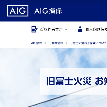
メ
こ
イ
こ
ン
か
コ
ら
ご契約者さま
個人向け保
ン
メ
テ
イ
ン
ン
AIG損保
旧会社情報
旧富士火災海上保険について
ツ
コ
に
ン
ジ
テ
ャ
ン
ン
ツ
旧富士火災 お知
プ
で
す