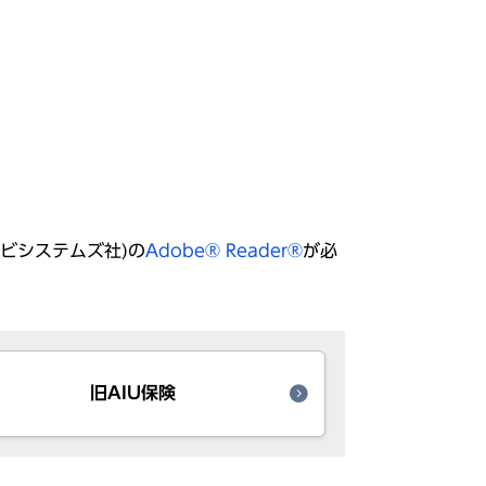
(アドビシステムズ社)の
Adobe® Reader®
が必
旧AIU保険