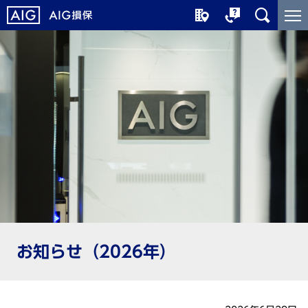
メ
こ
イ
こ
ン
か
コ
ら
ン
メ
テ
イ
ン
ン
ツ
コ
に
ン
ジ
テ
ャ
ン
ン
ツ
プ
で
す
お知らせ（2026年）