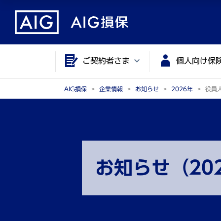
メ
こ
イ
こ
ン
か
コ
ら
ご契約者さま
個人向け保
ン
メ
テ
イ
ン
ン
AIG損保
企業情報
お知らせ
2026年
役員
ツ
コ
に
ン
ジ
テ
ャ
ン
ン
ツ
お知らせ（20
プ
で
す