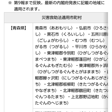
第9報まで反映。最新の内閣府発表に記載の地域に
適用されます。
災害救助法適用市町村
【青森県】
青森市（あおもりし）・弘前市（ひろさき
し）・黒石市（くろいしし）・五所川原市
（ごしょがわらし）・むつ市（むつし）・
がる市（つがるし）・平川市（ひらかわ
し）・東津軽郡今別町（ひがしつがるぐん
まべつまち）・東津軽郡蓬田村（ひがしつ
るぐんよもぎたむら）・東津軽郡外ヶ浜町
（ひがしつがるぐんそとがはままち）・西
軽郡鰺ヶ沢町（にしつがるぐんあじがさわ
ち）・北津軽郡板柳町（きたつがるぐんい
やなぎまち）・北津軽郡鶴田町（きたつが
ぐんつるたまち）・上北郡野辺地町（かみ
たぐんのへじまち）