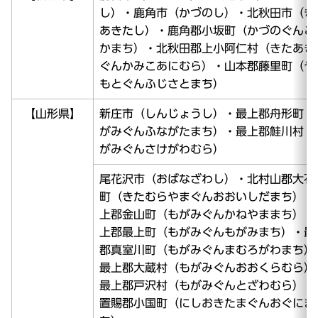
し）・鹿角市（かづのし）・北秋田市（き
あきたし）・鹿角郡小坂町（かづのぐんこ
かまち）・北秋田郡上小阿仁村（きたあき
ぐんかみこあにむら）・山本郡藤里町（や
もとぐんふじさとまち）
【山形県】
新庄市（しんじょうし）・最上郡舟形町（
がみぐんふながたまち）・最上郡鮭川村（
がみぐんさけがわむら）
尾花沢市（おばなざわし）・北村山郡大石
町（きたむらやまぐんおおいしだまち）・
上郡金山町（もがみぐんかねやままち）・
上郡最上町（もがみぐんもがみまち）・最
郡真室川町（もがみぐんまむろがわまち）
最上郡大蔵村（もがみぐんおおくらむら）
最上郡戸沢村（もがみぐんとざわむら）・
置賜郡小国町（にしおきたまぐんおぐにま