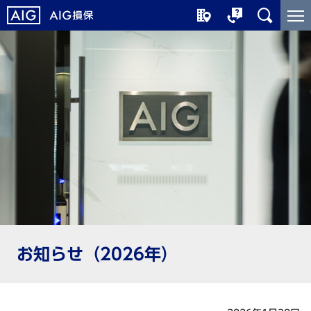
メ
こ
イ
こ
ン
か
コ
ら
ン
メ
テ
イ
ン
ン
ツ
コ
に
ン
ジ
テ
ャ
ン
ン
ツ
プ
で
す
お知らせ（2026年）