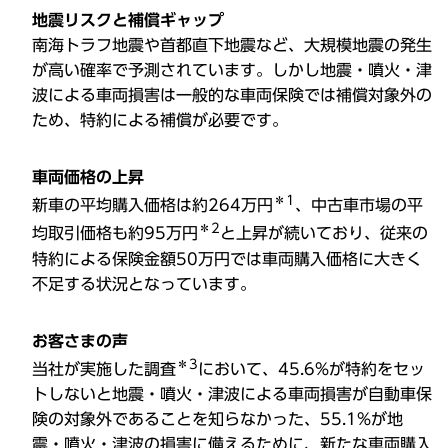
地震リスクと補償ギャップ
南海トラフ地震や首都直下地震など、大規模地震の発生
が高い確率で予測されています。しかし地震・噴火・津
波による車両損害は一般的な車両保険では補償対象外の
ため、特約による補償が必要です。
車両価格の上昇
＊1
新車の平均購入価格は約264万円
、中古車市場の平
＊2
均取引価格も約95万円
と上昇が続いており、従来の
特約による保険金額50万円では車両購入価格に大きく
不足する状況となっています。
お客さまの声
＊3
当社が実施した調査
において、45.6%が特約をセッ
トしないと地震・噴火・津波による車両損害が自動車保
険の対象外であることを知らなかった、55.1%が地
震・噴火・津波の損害に備えるために、新たな車両購入