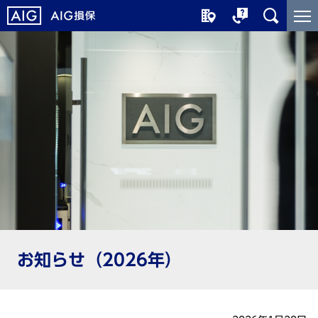
メ
こ
イ
こ
ン
か
コ
ら
ン
メ
テ
イ
ン
ン
ツ
コ
に
ン
ジ
テ
ャ
ン
ン
ツ
プ
で
す
お知らせ（2026年）