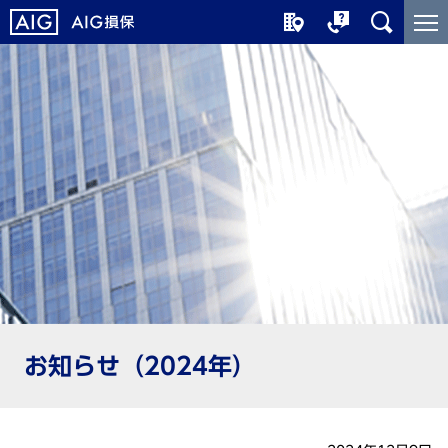
メ
こ
イ
こ
ン
か
コ
ら
ン
メ
テ
イ
ン
ン
ツ
コ
に
ン
ジ
テ
ャ
ン
ン
ツ
プ
で
す
お知らせ（2024年）