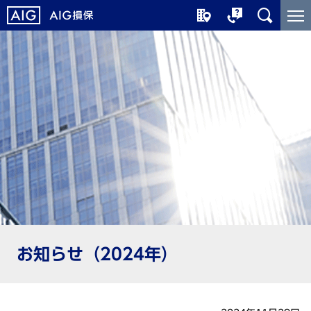
メ
こ
イ
こ
ン
か
コ
ら
ン
メ
テ
イ
ン
ン
ツ
コ
に
ン
ジ
テ
ャ
ン
ン
ツ
プ
で
す
お知らせ（2024年）