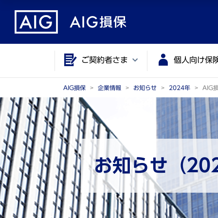
メ
こ
イ
こ
ン
か
コ
ら
ご契約者さま
個人向け保
ン
メ
テ
イ
ン
ン
AIG損保
企業情報
お知らせ
2024年
AI
ツ
コ
に
ン
ジ
テ
ャ
ン
ン
ツ
お知らせ（20
プ
で
す