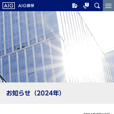
メ
こ
イ
こ
ン
か
コ
ら
ン
メ
テ
イ
ン
ン
ツ
コ
に
ン
ジ
テ
ャ
ン
ン
ツ
プ
で
す
お知らせ（2024年）