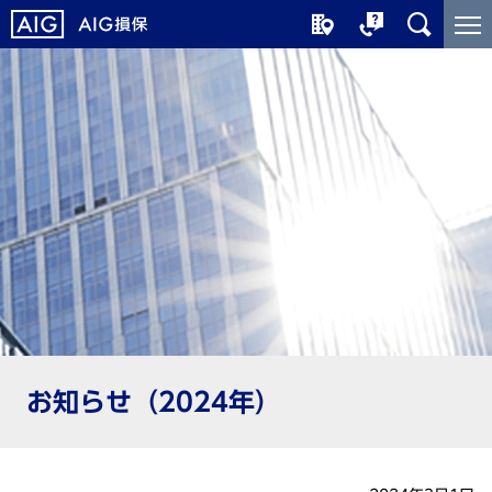
メ
こ
イ
こ
ン
か
コ
ら
ン
メ
テ
イ
ン
ン
ツ
コ
に
ン
ジ
テ
ャ
ン
ン
ツ
プ
で
す
お知らせ（2024年）