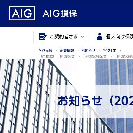
メ
こ
イ
こ
ン
か
コ
ら
ご契約者さま
個人向け保
ン
メ
テ
イ
AIG損保
企業情報
お知らせ
2021年
ン
ン
（再掲載）「医療保険」・「医療総合保険」・「医療総合
ツ
コ
に
ン
ジ
テ
ャ
ン
ン
ツ
お知らせ（20
プ
で
す