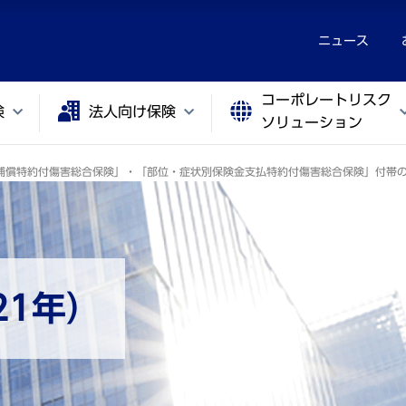
ニュース
コーポレートリスク
険
法人向け保険
ソリューション
補償特約付傷害総合保険」・「部位・症状別保険金支払特約付傷害総合保険」付帯
21年）