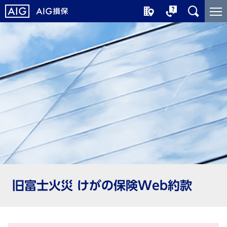
メ
こ
イ
こ
ン
か
コ
ら
ン
メ
テ
イ
ン
ン
ツ
コ
に
ン
ジ
テ
ャ
ン
ン
ツ
プ
で
す
旧富士火災 けがの保険Web約款