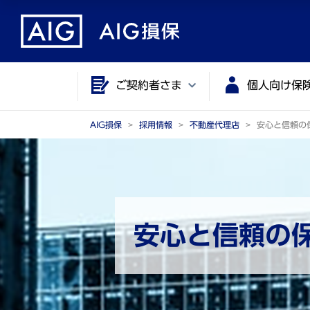
メ
こ
イ
こ
ン
か
コ
ら
ご契約者さま
個人向け保
ン
メ
テ
イ
ン
ン
AIG損保
採用情報
不動産代理店
安心と信頼の
ツ
コ
に
ン
ジ
テ
ャ
ン
ン
ツ
安心と信頼の
プ
で
す