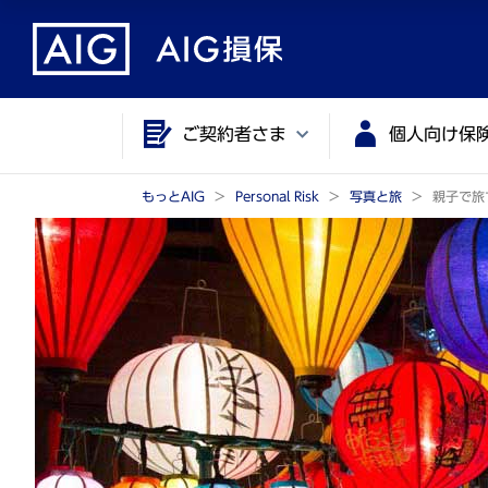
メ
こ
イ
こ
ン
か
コ
ら
ご契約者さま
個人向け保
ン
メ
テ
イ
ン
ン
もっとAIG
Personal Risk
写真と旅
親子で旅
ツ
コ
に
ン
ジ
テ
ャ
ン
ン
ツ
プ
で
す