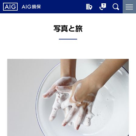
メ
こ
イ
こ
ン
か
コ
ら
写真と旅
ン
メ
テ
イ
ン
ン
ツ
コ
に
ン
ジ
テ
ャ
ン
ン
ツ
プ
で
す