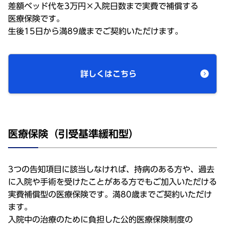
差額
ベッド
代を3
万円
×
入院日数
まで
実費
で
補償
する
医療保険
です。
生後
15日から満89歳までご
契約
いただけます。
詳しくはこちら
医療保険（引受基準緩和型）
3つの
告知項目
に
該当
しなければ、
持病
のある方や、
過去
に
入院
や
手術
を受けたことがある方でもご
加入
いただける
実費補償型
の
医療保険
です。満80歳までご
契約
いただけ
ます。
入院中
の
治療
のために
負担
した
公的医療保険制度
の