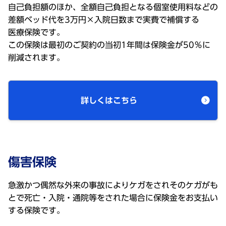
自己負担額
のほか、
全額自己負担
となる
個室使用料
などの
差額
ベッド
代を3
万円
×
入院日数
まで
実費
で
補償
する
医療保険
です。
この
保険
は
最初
のご
契約
の
当初
1
年間
は
保険金
が50％に
削減
されます。
詳しくはこちら
傷害保険
急激かつ偶然な外来の事故によりケガをされそのケガがも
とで死亡・入院・通院等をされた場合に保険金をお支払い
する保険です。