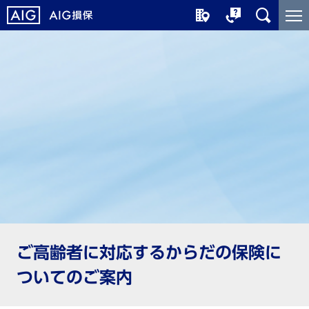
メ
こ
イ
こ
ン
か
コ
ら
ン
メ
テ
イ
ン
ン
ツ
コ
に
ン
ジ
テ
ャ
ン
ン
ツ
プ
で
す
ご高齢者に対応するからだの保険に
ついてのご案内