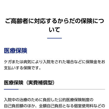
ご高齢者に対応するからだの保険につ
いて
医療保険
ケガまたは病気により入院をされた場合などに保険金をお
支払いする保険です。
医療保険（実費補償型）
入院中
の
治療
のために
負担
した
公的医療保険制度
の
自己負担額
のほか、
全額自己負担
となる
個室使用料
などの