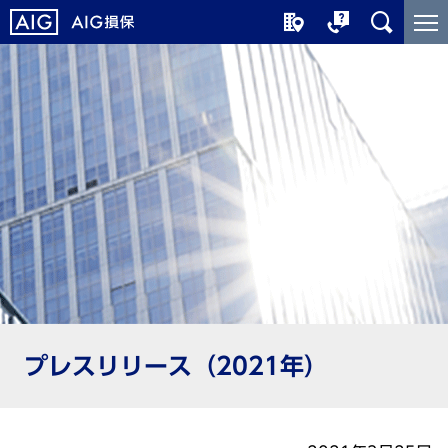
メ
こ
イ
こ
ン
か
コ
ら
ン
メ
テ
イ
ン
ン
ツ
コ
に
ン
ジ
テ
ャ
ン
ン
ツ
プ
で
す
プレスリリース（2021年）