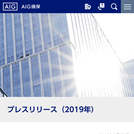
メ
こ
イ
こ
ン
か
コ
ら
ン
メ
テ
イ
ン
ン
ツ
コ
に
ン
ジ
テ
ャ
ン
ン
ツ
プ
で
す
プレスリリース（2019年）