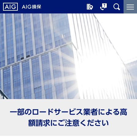
メ
こ
イ
こ
ン
か
コ
ら
ン
メ
テ
イ
ン
ン
ツ
コ
に
ン
ジ
テ
ャ
ン
ン
ツ
プ
で
す
一部のロードサービス業者による高
額請求にご注意ください