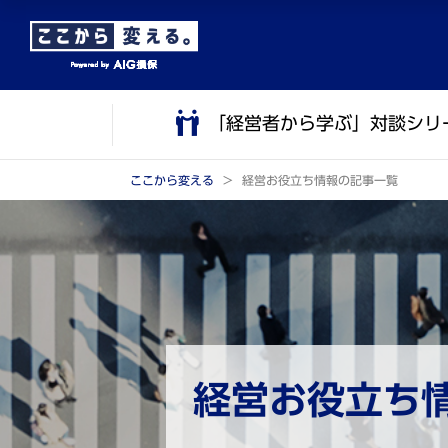
メ
こ
イ
こ
ン
か
コ
ら
「経営者から学ぶ」対談シリ
ン
メ
テ
イ
ン
ン
ここから変える
経営お役立ち情報の記事一覧
ツ
コ
に
ン
ジ
テ
ャ
ン
ン
ツ
プ
で
す
経営お役立ち