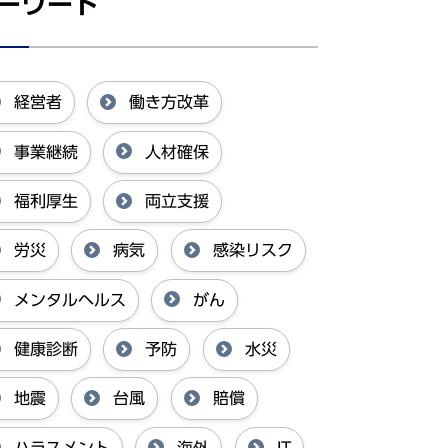
ーワード
経営者
働き方改革
事業継続
人材確保
福利厚生
両立支援
労災
病気
感染リスク
メンタルヘルス
がん
健康診断
予防
水災
地震
台風
賠償
ハラスメント
海外
IT