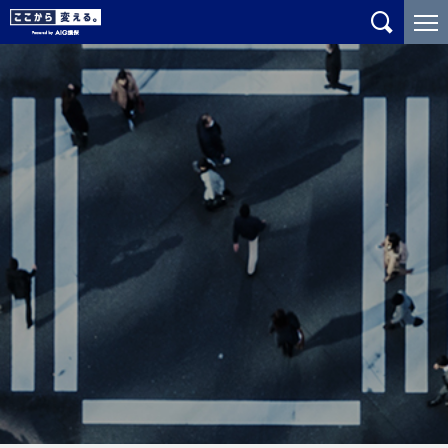
メ
こ
イ
こ
ン
か
コ
ら
ン
メ
テ
イ
ン
ン
ツ
コ
に
ン
ジ
テ
ャ
ン
ン
ツ
プ
で
す