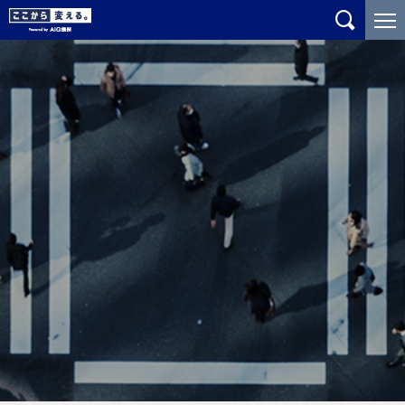
メ
こ
イ
こ
ン
か
コ
ら
ン
メ
テ
イ
ン
ン
ツ
コ
に
ン
ジ
テ
ャ
ン
ン
ツ
プ
で
す