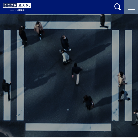
メ
こ
イ
こ
ン
か
コ
ら
ン
メ
テ
イ
ン
ン
ツ
コ
に
ン
ジ
テ
ャ
ン
ン
ツ
プ
で
す