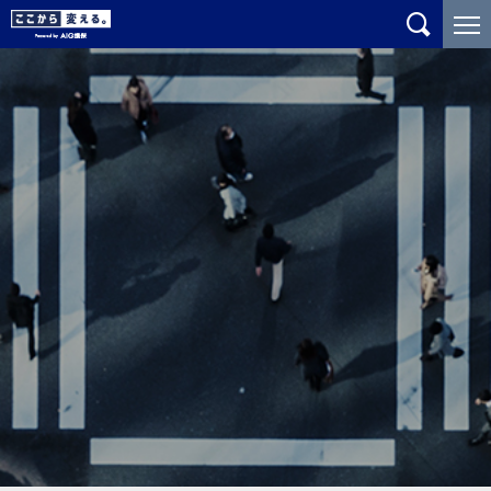
メ
こ
イ
こ
ン
か
コ
ら
ン
メ
テ
イ
ン
ン
ツ
コ
に
ン
ジ
テ
ャ
ン
ン
ツ
プ
で
す