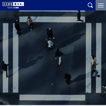
メ
こ
イ
こ
ン
か
コ
ら
ン
メ
テ
イ
ン
ン
ツ
コ
に
ン
ジ
テ
ャ
ン
ン
ツ
プ
で
す