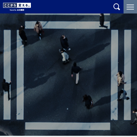
メ
こ
イ
こ
ン
か
コ
ら
ン
メ
テ
イ
ン
ン
ツ
コ
に
ン
ジ
テ
ャ
ン
ン
ツ
プ
で
す