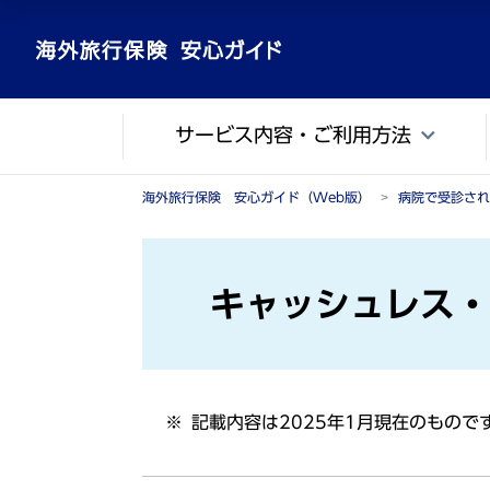
メ
こ
イ
こ
ン
か
コ
ら
サービス内容・ご利用方法
ン
メ
テ
イ
ン
ン
海外旅行保険 安心ガイド（Web版）
病院で受診され
ツ
コ
に
ン
ジ
テ
キャッシュレス・
ャ
ン
ン
ツ
プ
で
す
記載内容は2025年1月現在のもの