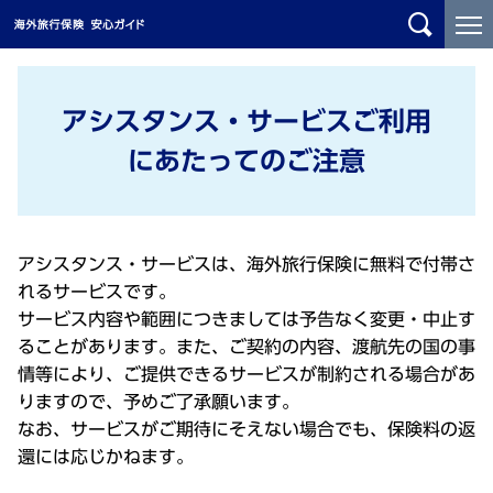
メ
こ
イ
こ
ン
か
コ
ら
アシスタンス・サービスご利用
ン
メ
テ
イ
にあたってのご注意
ン
ン
ツ
コ
に
ン
ジ
テ
アシスタンス・サービスは、海外旅行保険に無料で付帯さ
ャ
ン
れるサービスです。
ン
ツ
サービス内容や範囲につきましては予告なく変更・中止す
プ
で
ることがあります。また、ご契約の内容、渡航先の国の事
す
情等により、ご提供できるサービスが制約される場合があ
りますので、予めご了承願います。
なお、サービスがご期待にそえない場合でも、保険料の返
還には応じかねます。